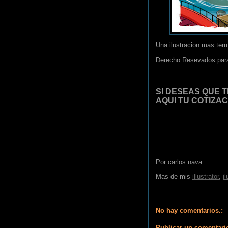
Una ilustracion mas termi
Derecho Resevados par
SI DESEAS QUE T
AQUI TU COTIZA
Por
carlos nava
Mas de mis
illustrator
,
i
No hay comentarios.:
Publicar un comentari