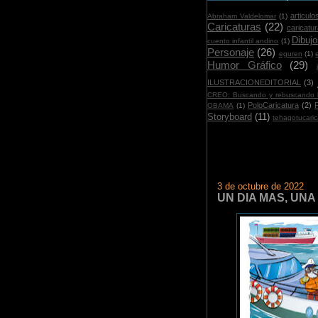
articulo
Abraham Valdelomar
(1)
Caricaturas
(22)
caricatu
Dibujo
cuento infantil andino
(1)
Personaje
(26)
eguren
(1)
Humor Gráfico
(29)
i
ILUSTRACIONEDITORIAL
(3)
CREO: Buscando y rebuscando l
PoloCaricatura
(2)
OBAMA
(1)
Storyboard
(11)
tehagotucaric
3 de octubre de 2022
UN DIA MAS, UN