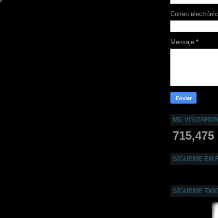
Correo electróni
Mensaje
*
ME VISITARO
715,475
SÍGUEME EN 
SÍGUEME TWI