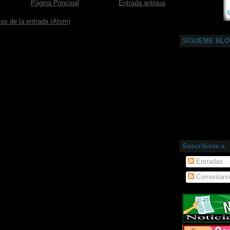
Página Principal
Entrada antigua
os de la entrada (Atom)
SÍGUEME BL
Suscribirse a
Entradas
Comentari