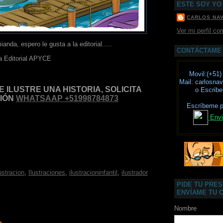
ESTE SOY YO
CARLOS NA
Ver mi perfil co
anda, espero le gusta a la editorial.....
CONTÁCTAME
a Editorial APYCE
Movil:(+51)
Mail: carlosn
E ILUSTRE UNA HISTORIA, SOLICITA
o Escrib
CIÓN
WHATSAAP +51998784873
Escríbeme 
Envi
lustracion
,
Ilustraciones
,
ilustracioninfantil
,
ilustrador
PIDE TU PRE
ENVÍAME TU 
Nombre
o