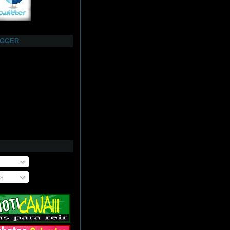
OGGER
os