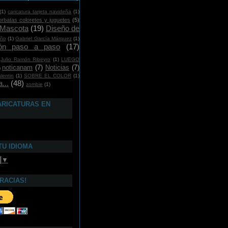
(1)
caricatura tarjeta navideña
(1)
orbatas coloretes y juguetes
(5)
 Mascota
(19)
Diseño de
año
(1)
Gabriel García Márquez
(1)
ción paso a paso
(17)
Julio Ramón Ribeyro
(1)
LUEGO
noticanam
(7)
Noticias
(7)
)
lentin
(1)
SOBRE EL COLOR
(1)
...
(48)
zombie
(1)
ARICATURAS EN
TU IDIOMA
▼
GRACIAS!