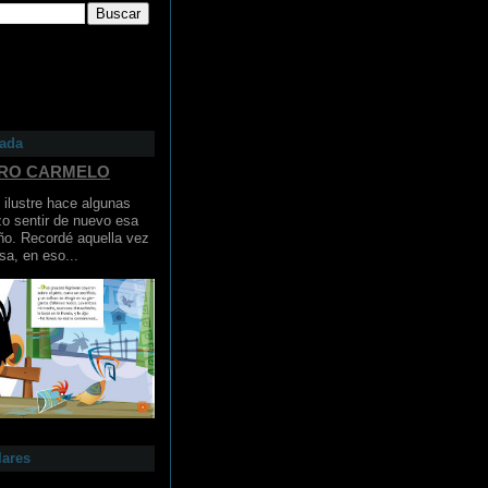
cada
ERO CARMELO
ilustre hace algunas
o sentir de nuevo esa
ño. Recordé aquella vez
sa, en eso...
lares