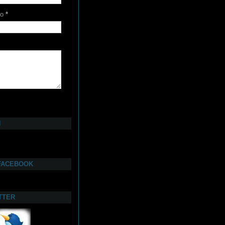
co
*
N
FACEBOOK
TTER