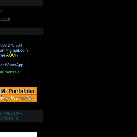
VA
mpleto
 902 270 704
avam@gmail.com
eme
AQUÍ
/
por WhatsApp
ar mensaje
SUPUESTO o
CONSULTA