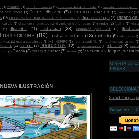
s
(4)
bocetos
(4)
caballero carmelo
(1)
caricatura día de la madre
(1)
caricatura dia del padre
Comic - Historieta
(7)
ras para novios
(3)
CONSEJO DE MAESTRO
(2)
c
contacto
(1)
Diseño de
s
(9)
Diseño de Logo
(7)
DIFERENCIA DE ILUSTRADOR Y DIBUJANTE
(1)
eventos
(2)
el caballo
(1)
el condor enamorado
(1)
el vuelo de los condores
(1)
feeling
(1)
feliz 
ilustracion
(38)
Ilustra
illustrator
(11)
ilustracion para APP
(2)
(1)
Ilustraciones
(89)
ilustracioninfantil
(18)
ilustrador
(9)
infografía
(1)
a vida.
(1)
mama superheroe
(1)
ME INSPIRO
(1)
no a la pedofilia
(1)
no al maltrato animal
(1
posters
(7)
PRODUCTOS
(12)
refelxion
(8)
POSTER
(4)
proporción aurea
(1)
san va
Vivencias y lo que me rodea
Tienda
(8)
vector
(7)
Videos
(2)
atura
(1)
TRUMP
(1)
OFERTA DE C
FIVERR
A NUEVA ILUSTRACIÓN
SELECCIONA 
Select Language
Donativos ...¡