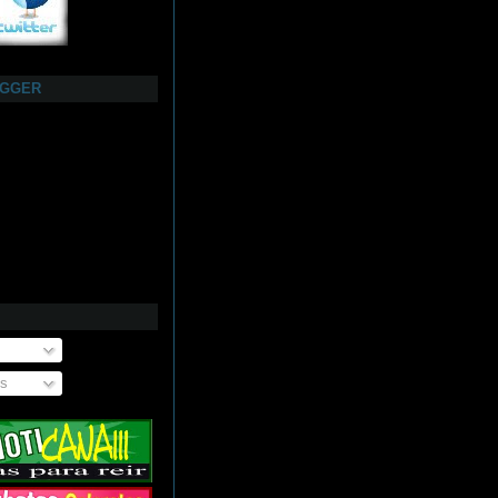
OGGER
os