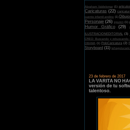
articulo
Abraham Valdelomar
(1)
Caricaturas
(22)
caricatu
Dibujo
cuento infantil andino
(1)
Personaje
(26)
eguren
(1)
Humor Gráfico
(29)
i
ILUSTRACIONEDITORIAL
(3)
CREO: Buscando y rebuscando l
PoloCaricatura
(2)
OBAMA
(1)
Storyboard
(11)
tehagotucaric
23 de febrero de 2017
LA VARITA NO HAC
versión de tu soft
talentoso.