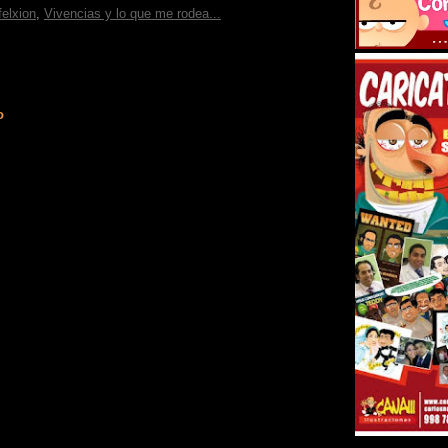
felxion
,
Vivencias y lo que me rodea...
o