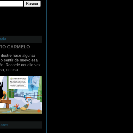
cada
ERO CARMELO
ilustre hace algunas
o sentir de nuevo esa
ño. Recordé aquella vez
sa, en eso...
lares