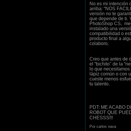
No es mi intención d
arriba: “NOS FACI
versión no te garant
que depende de ti. Y
PhotoShop CS, me s
instalado una versi
compatibilidad o es
producto final a alg
colaboro.
Creo que antes de de
el “bichito" de la “
lo que necesitamos
lápiz común o con u
cueste menos esfue
tu talento.
PDT: ME ACABO 
ROBOT QUE PUED
CHESSS!!!
Por
carlos nava