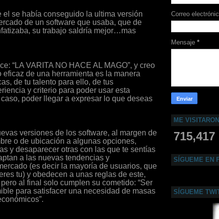
el se había conseguido la ultima versión
Correo electróni
ercado de un software que usaba, que de
fatizaba, su trabajo saldría mejor…mas
Mensaje
*
ce: “
LA VARITA
NO
HACE AL MAGO”, y creo
o eficaz de una herramienta es la manera
as, de tu talento para ello, de tus
iencia y criterio para poder usar esta
 caso, poder llegar a expresar lo que deseas
ME VISITARO
nuevas versiones de los software, al margen de
715,417
bre o de ubicación a algunas opciones,
as y desaparecer otras con las que te sentías
ptan a las nuevas tendencias y
SÍGUEME EN 
mercado (es decir la mayoría de usuarios, que
res tu) y obedecen a unas reglas de este,
a, pero al final solo cumplen su cometido: “Ser
ible para satisfacer una necesidad de masas
SÍGUEME TWI
económicos”.