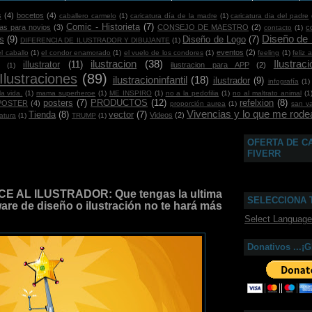
s
(4)
bocetos
(4)
caballero carmelo
(1)
caricatura día de la madre
(1)
caricatura dia del padre
Comic - Historieta
(7)
ras para novios
(3)
CONSEJO DE MAESTRO
(2)
c
contacto
(1)
Diseño de
s
(9)
Diseño de Logo
(7)
DIFERENCIA DE ILUSTRADOR Y DIBUJANTE
(1)
eventos
(2)
el caballo
(1)
el condor enamorado
(1)
el vuelo de los condores
(1)
feeling
(1)
feliz 
ilustracion
(38)
Ilustra
illustrator
(11)
ilustracion para APP
(2)
(1)
Ilustraciones
(89)
ilustracioninfantil
(18)
ilustrador
(9)
infografía
(1)
a vida.
(1)
mama superheroe
(1)
ME INSPIRO
(1)
no a la pedofilia
(1)
no al maltrato animal
(1
posters
(7)
PRODUCTOS
(12)
refelxion
(8)
POSTER
(4)
proporción aurea
(1)
san va
Vivencias y lo que me rodea
Tienda
(8)
vector
(7)
Videos
(2)
atura
(1)
TRUMP
(1)
OFERTA DE C
FIVERR
E AL ILUSTRADOR: Que tengas la ultima
SELECCIONA 
ware de diseño o ilustración no te hará más
Select Language
Donativos ...¡