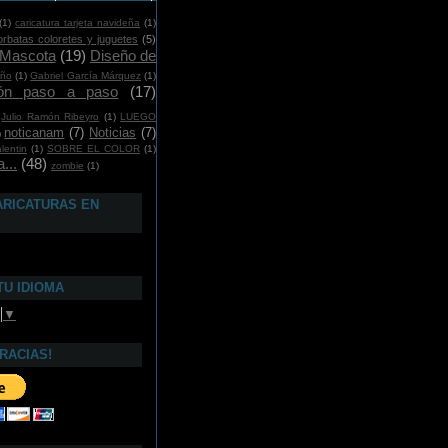
(1)
caricatura tarjeta navideña
(1)
orbatas coloretes y juguetes
(5)
 Mascota
(19)
Diseño de
año
(1)
Gabriel García Márquez
(1)
ción paso a paso
(17)
Julio Ramón Ribeyro
(1)
LUEGO
noticanam
(7)
Noticias
(7)
)
lentin
(1)
SOBRE EL COLOR
(1)
...
(48)
zombie
(1)
ARICATURAS EN
TU IDIOMA
▼
GRACIAS!