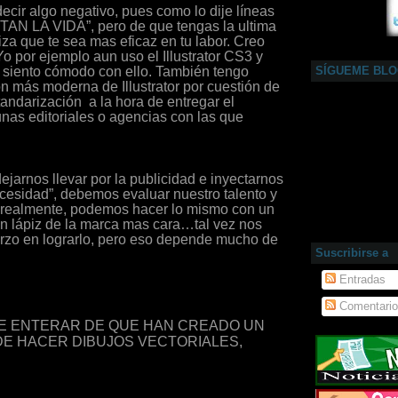
ecir algo negativo, pues como lo dije líneas
LITAN
LA VIDA
”, pero de que tengas la ultima
iza que te sea mas eficaz en tu labor. Creo
o por ejemplo aun uso el Illustrator CS3 y
iento cómodo con ello. También tengo
SÍGUEME BL
ón más moderna de Illustrator por cuestión de
tandarización a la hora de entregar el
unas editoriales o agencias con las que
jarnos llevar por la publicidad e inyectarnos
necesidad”, debemos evaluar nuestro talento y
 realmente, podemos hacer lo mismo con un
n lápiz de la marca mas cara…tal vez nos
rzo en lograrlo, pero eso depende mucho de
Suscribirse a
Entradas
Comentari
DE ENTERAR DE QUE HAN CREADO UN
E HACER DIBUJOS VECTORIALES,