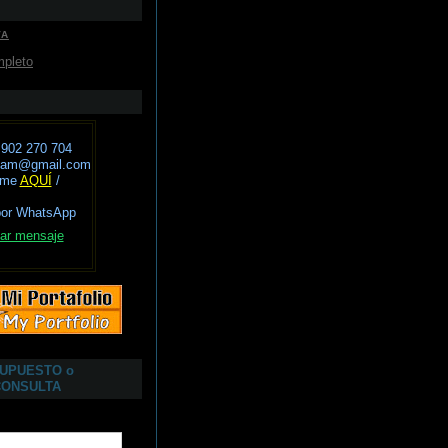
VA
mpleto
 902 270 704
avam@gmail.com
eme
AQUÍ
/
por WhatsApp
ar mensaje
SUPUESTO o
CONSULTA