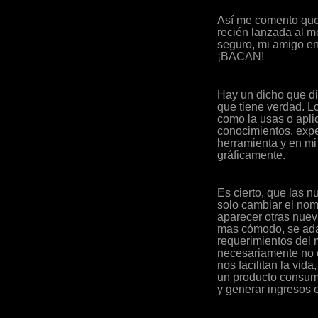
Así me comento que 
recién lanzada al m
seguro, mi amigo en
¡BACAN!
Hay un dicho que di
que tiene verdad. L
como la usas o aplic
conocimientos, exper
herramienta y en mi
gráficamente.
Es cierto, que las 
solo cambiar el nom
aparecer otras nuev
mas cómodo, se ada
requerimientos del 
necesariamente no e
nos facilitan la vid
un producto consum
y generar ingresos 