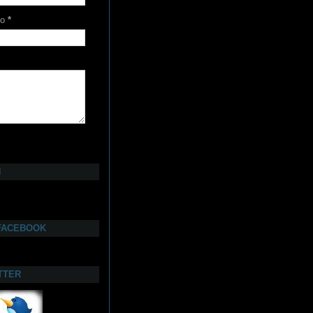
co
*
N
FACEBOOK
TTER