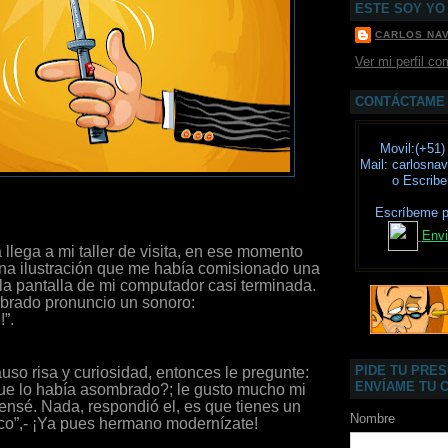
ESTE SOY YO
CARLOS NA
Ver mi perfil co
CONTÁCTAME
Movil:(+51)
Mail: carlosn
o Escrib
Escríbeme 
Envi
llega a mi taller de visita, en ese momento
na ilustración que me había comisionado una
n la pantalla de mi computador casi terminada.
rado pronuncio un sonoro:
”.
PIDE TU PRE
uso risa y curiosidad, entonces le pregunte:
ENVÍAME TU 
e lo había asombrado?; le gusto mucho mi
 pensé. Nada, respondió el, es que tienes un
Nombre
ico”,- ¡Ya pues hermano modernízate!