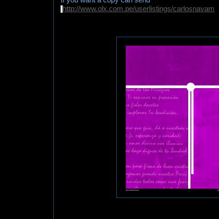
http://www.olx.com.pe/userlistings/carlosnavam