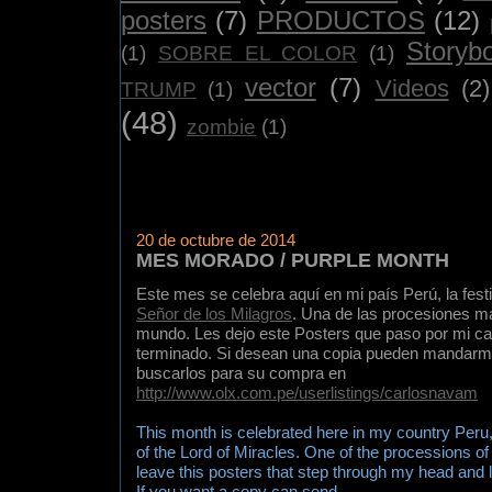
posters
(7)
PRODUCTOS
(12)
Storyb
(1)
SOBRE EL COLOR
(1)
vector
(7)
Videos
(2)
TRUMP
(1)
(48)
zombie
(1)
20 de octubre de 2014
MES MORADO / PURPLE MONTH
Este mes se celebra aquí en mi país Perú, la festi
Señor de los Milagros
. Una de las procesiones m
mundo. Les dejo este Posters que paso por mi ca
terminado. Si desean una copia pueden mandarm
buscarlos para su compra en
http://www.olx.com.pe/userlistings/carlosnavam
This month is celebrated here in my country Peru, t
of the Lord of Miracles. One of the processions of t
leave this posters that step through my head and 
If you want a copy can send