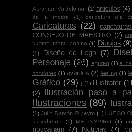
articulos
(4)
Abraham Valdelomar
(1)
de la madre
(1)
caricatura dia d
Caricaturas
(22)
caricatura
CONSEJO DE MAESTRO
(2)
co
Dibujos
(9)
cuento infantil andino
(1)
Dise
Diseño de Logo
(7)
(1)
Personaje
(26)
eguren
(1)
el ca
eventos
(2)
condores
(1)
feeling
(1)
f
Gráfico
(29)
illustrator
(1
i
(1)
Ilustración paso a p
(2)
Ilustraciones
(89)
ilustr
(1)
Julio Ramón Ribeyro
(1)
LUEGO CRE
superheroe
(1)
ME INSPIRO
(1)
no
noticanam
(7)
Noticias
(7)
O