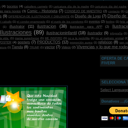
s
(4)
bocetos
(4)
caballero carmelo
(1)
caricatura día de la madre
(1)
caricatura dia del padre
Comic - Historieta
(7)
ras para novios
(3)
CONSEJO DE MAESTRO
(2)
c
contacto
(1)
Diseño de
s
(9)
Diseño de Logo
(7)
DIFERENCIA DE ILUSTRADOR Y DIBUJANTE
(1)
eventos
(2)
el caballo
(1)
el condor enamorado
(1)
el vuelo de los condores
(1)
feeling
(1)
feliz 
ilustracion
(38)
Ilustra
illustrator
(11)
ilustracion para APP
(2)
(1)
Ilustraciones
(89)
ilustracioninfantil
(18)
ilustrador
(9)
infografía
(1)
a vida.
(1)
mama superheroe
(1)
ME INSPIRO
(1)
no a la pedofilia
(1)
no al maltrato animal
(1
posters
(7)
PRODUCTOS
(12)
refelxion
(8)
POSTER
(4)
proporción aurea
(1)
san va
Vivencias y lo que me rodea
Tienda
(8)
vector
(7)
Videos
(2)
atura
(1)
TRUMP
(1)
OFERTA DE C
FIVERR
SELECCIONA 
Select Language
Donativos ...¡