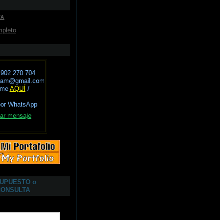
VA
mpleto
 902 270 704
avam@gmail.com
eme
AQUÍ
/
por WhatsApp
ar mensaje
SUPUESTO o
CONSULTA