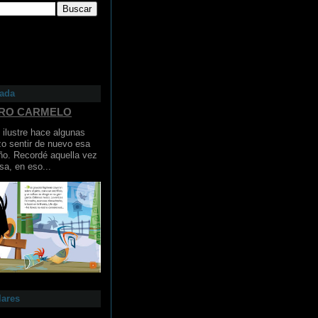
cada
ERO CARMELO
ilustre hace algunas
o sentir de nuevo esa
ño. Recordé aquella vez
sa, en eso...
lares