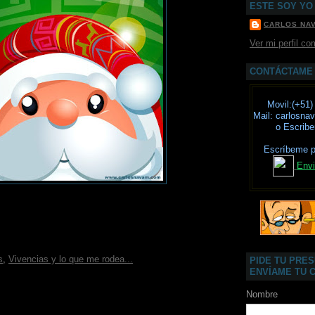
ESTE SOY YO
CARLOS NA
Ver mi perfil co
CONTÁCTAME
Movil:(+51)
Mail: carlosn
o Escrib
Escríbeme 
Envi
s
,
Vivencias y lo que me rodea...
PIDE TU PRE
ENVÍAME TU 
Nombre