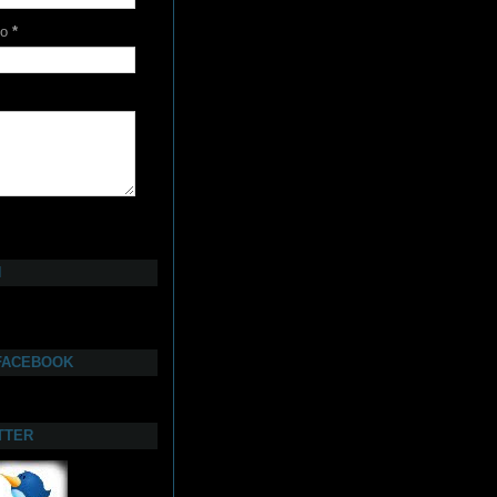
co
*
N
FACEBOOK
TTER