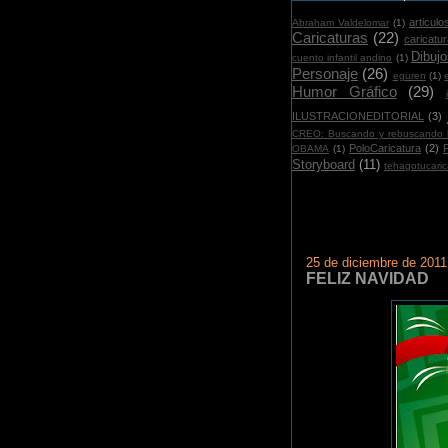
articulo
Abraham Valdelomar
(1)
Caricaturas
(22)
caricatu
Dibujo
cuento infantil andino
(1)
Personaje
(26)
eguren
(1)
Humor Gráfico
(29)
i
ILUSTRACIONEDITORIAL
(3)
CREO: Buscando y rebuscando l
PoloCaricatura
(2)
OBAMA
(1)
Storyboard
(11)
tehagotucaric
25 de diciembre de 2011
FELIZ NAVIDAD