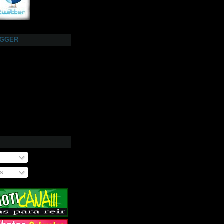
OGGER
os