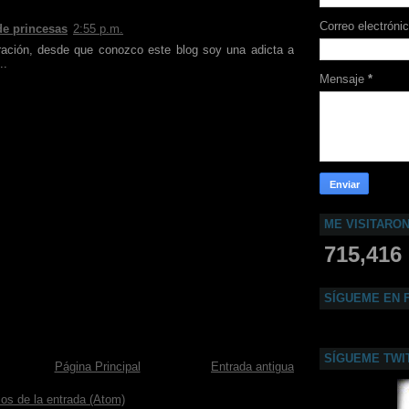
Correo electróni
de princesas
2:55 p.m.
ración, desde que conozco este blog soy una adicta a
..
Mensaje
*
ME VISITARO
715,416
SÍGUEME EN 
SÍGUEME TWI
Página Principal
Entrada antigua
os de la entrada (Atom)