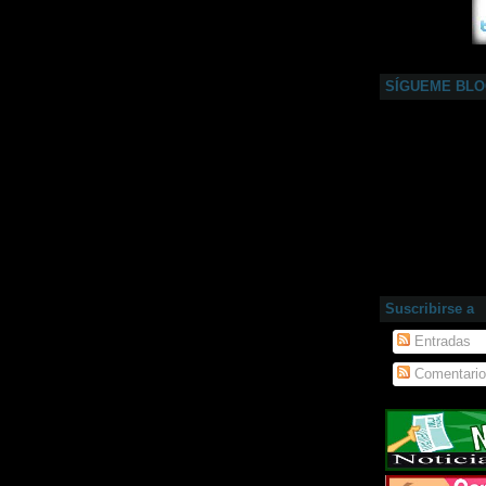
SÍGUEME BL
Suscribirse a
Entradas
Comentari