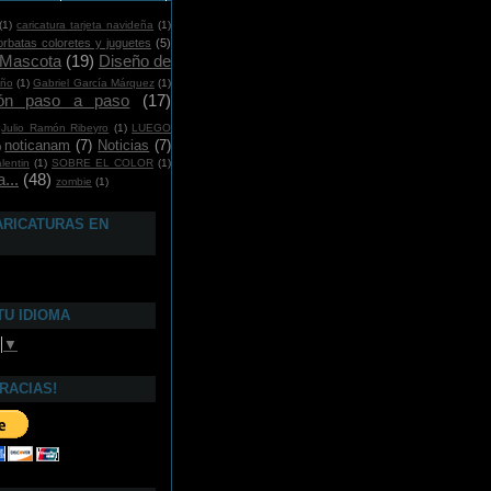
(1)
caricatura tarjeta navideña
(1)
orbatas coloretes y juguetes
(5)
 Mascota
(19)
Diseño de
año
(1)
Gabriel García Márquez
(1)
ción paso a paso
(17)
Julio Ramón Ribeyro
(1)
LUEGO
noticanam
(7)
Noticias
(7)
)
lentin
(1)
SOBRE EL COLOR
(1)
...
(48)
zombie
(1)
ARICATURAS EN
TU IDIOMA
▼
GRACIAS!