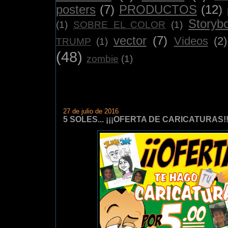
posters
(7)
PRODUCTOS
(12)
Storyb
(1)
SOBRE EL COLOR
(1)
vector
(7)
Videos
(2)
TRUMP
(1)
(48)
zombie
(1)
27 de julio de 2016
5 SOLES... ¡¡¡OFERTA DE CARICATURAS!!