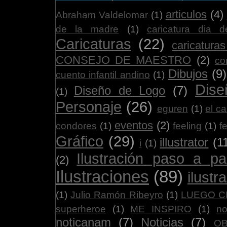
articulos
(4)
Abraham Valdelomar
(1)
de la madre
(1)
caricatura dia d
Caricaturas
(22)
caricatura
CONSEJO DE MAESTRO
(2)
co
Dibujos
(9)
cuento infantil andino
(1)
Dise
Diseño de Logo
(7)
(1)
Personaje
(26)
eguren
(1)
el ca
eventos
(2)
condores
(1)
feeling
(1)
f
Gráfico
(29)
illustrator
(1
i
(1)
Ilustración paso a p
(2)
Ilustraciones
(89)
ilustr
(1)
Julio Ramón Ribeyro
(1)
LUEGO CRE
superheroe
(1)
ME INSPIRO
(1)
no
noticanam
(7)
Noticias
(7)
O